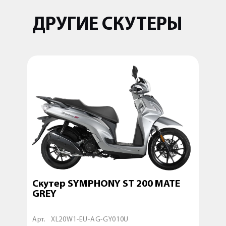
ДРУГИЕ СКУТЕРЫ
ITE
Скутер SYMPHONY ST 200 MATE
Скут
GREY
Арт.
XL20W1-EU-AG-GY010U
Арт.