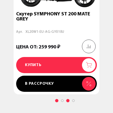
ITE
Скутер SYMPHONY ST 200 MATE
Скут
GREY
Арт.
XL20W1-EU-AG-GY010U
Арт.
ЦЕНА ОТ: 259 990 ₽
ЦЕНА
КУПИТЬ
ДОБАВЛЕН
В РАССРОЧКУ