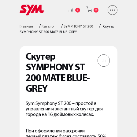
0
0
/
/
/
Главная
Каталог
SYMPHONY ST 200
Скутер
SYMPHONY ST 200 MATE BLUE-GREY
Скутер
SYMPHONY ST
200 MATE BLUE-
GREY
Sym Symphony ST 200 – простой в
управлении и элегантный скутер для
города на 16 дюймовых колесах.
При оформлении рассрочки
первый платеж будет составлять 50%,