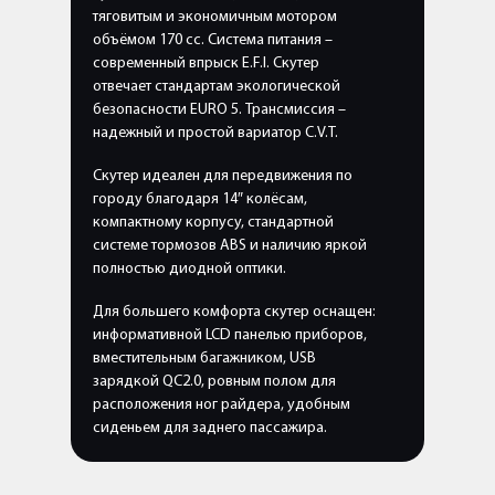
тяговитым и экономичным мотором
объёмом 170 сс. Система питания –
современный впрыск E.F.I. Скутер
отвечает стандартам экологической
безопасности EURO 5. Трансмиссия –
надежный и простой вариатор C.V.T.
Скутер идеален для передвижения по
городу благодаря 14″ колёсам,
компактному корпусу, стандартной
системе тормозов ABS и наличию яркой
полностью диодной оптики.
Для большего комфорта скутер оснащен:
информативной LCD панелью приборов,
вместительным багажником, USB
зарядкой QC2.0, ровным полом для
расположения ног райдера, удобным
сиденьем для заднего пассажира.