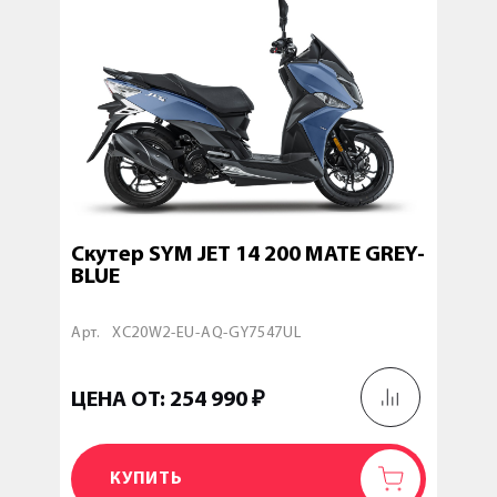
Скутер SYM JET 14 200 MATE GREY-
Скут
BLUE
BLA
Арт.
XC20W2-EU-AQ-GY7547UL
Арт.
ЦЕНА ОТ: 254 990 ₽
ЦЕНА
КУПИТЬ