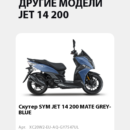
ДРУГИЕ МОДЕЛИ
JET 14 200
Скутер SYM JET 14 200 MATE GREY-
Скут
BLUE
BLA
Арт.
XC20W2-EU-AQ-GY7547UL
Арт.