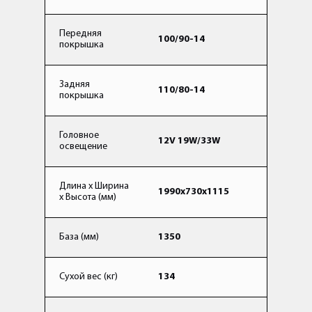
Передняя
100/90-14
покрышка
Задняя
110/80-14
покрышка
Головное
12V 19W/33W
освещение
Длина x Ширина
1990x730x1115
x Высота (мм)
База (мм)
1350
Сухой вес (кг)
134