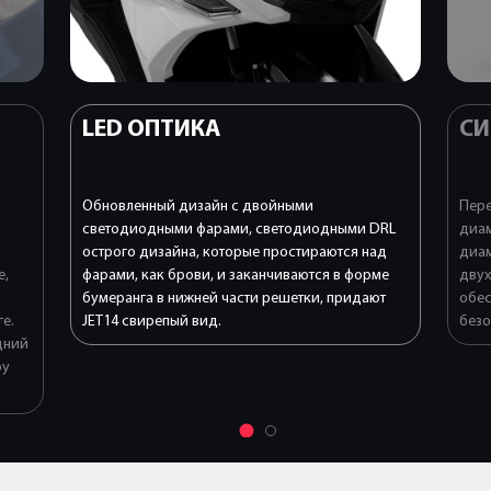
LED ОПТИКА
СИ
Обновленный дизайн с двойными
Пер
светодиодными фарами, светодиодными DRL
диам
острого дизайна, которые простираются над
диам
е,
фарами, как брови, и заканчиваются в форме
двух
бумеранга в нижней части решетки, придают
обес
е.
JET14 свирепый вид.
безо
дний
ру