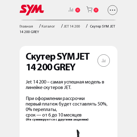
0
0
/
/
/
Главная
Каталог
JET 14 200
Скутер SYM JET
14 200 GREY
Скутер SYM JET
14 200 GREY
Jet 14 200 – самая успешная модель в
линейке скутеров JET.
При оформлении рассрочки
первый платеж будет составлять 50%,
0% переплаты,
срок — от 6 до 10 месяцев
(Не суммируется с другими акциями)