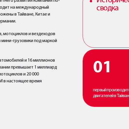
Историче
етнего развития компания по-
сводка
ходит на международный
жены в Тайване, Китае и
ермании.
в, мотоциклов и вездеходов
и мини-грузовики под маркой
автомобилей и 16 миллионов
01
пании превышает 1 миллиард
отоциклов и 20 000
YM в настоящее время
первый производит
двигателей в Тайва