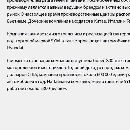
производителем двигателей в Тайване. После более чем 60-л
прежнему является важным ведущим брендом и активно вы
рынок. В настоящее время производственные центры располо
Вьетнаме. Дочерние компании находятся в Китае, Италии и Г
Компания занимается изготовлением и реализацией скутеро
под торговой маркой SYM, а также производит автомобили 
Hyundai.
С момента основания компания выпустила более 800 тысяч 
мотороллеров и мотоциклов. Годовой доход от продаж ком
долларов США, компания производит около 600 000 единиц м
автомобилей в год. На Тайваньском заводе-изготовителе S
работает около 2300 человек.