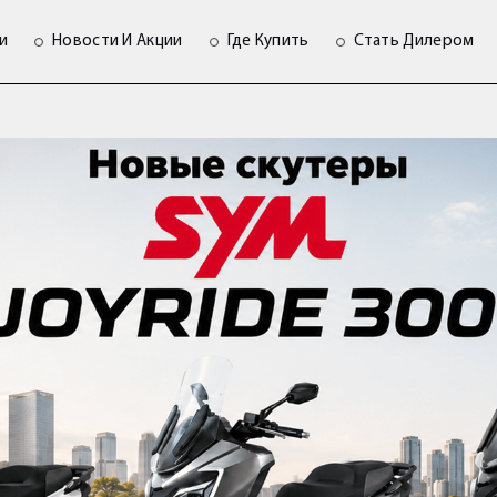
и
Новости И Акции
Где Купить
Стать Дилером