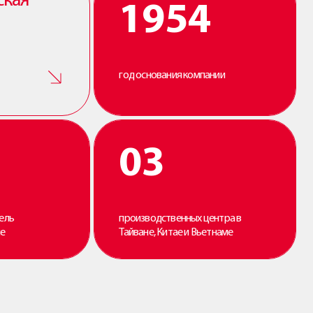
ская
1954
год основания компании
03
ель
производственных центра в
не
Тайване, Китае и Вьетнаме