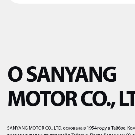
О SANYANG
MOTOR CO., L
SANYANG MOTOR CO., LTD. основана в 1954 году в Тайбэе. Ко