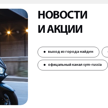
НОВОСТИ
И АКЦИИ
выход из города найден
офицальный канал sym-russia