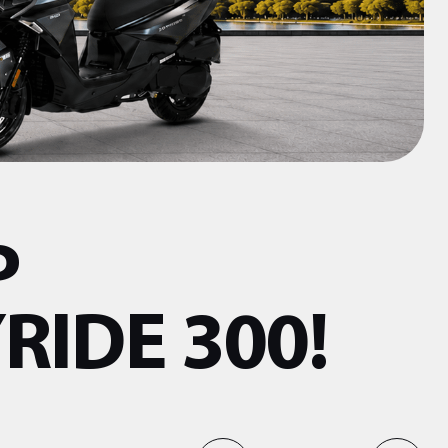
Ь
IDE 300!